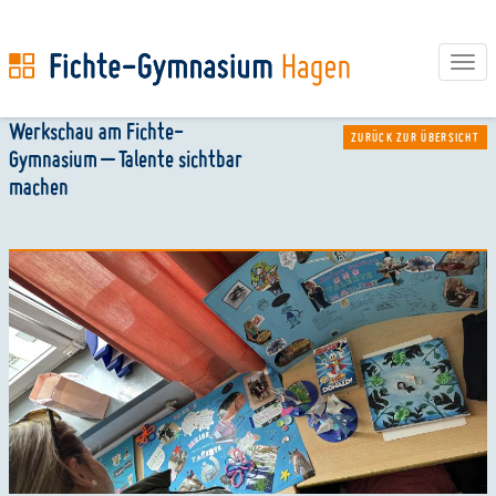
Tog
navi
Direkt
Werkschau am Fichte-
ZURÜCK ZUR ÜBERSICHT
zum
Gymnasium – Talente sichtbar
Inhalt
machen