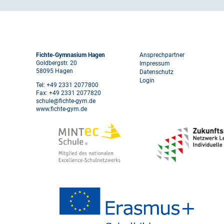
Footer
Fichte-Gymnasium Hagen
Ansprechpartner
Goldbergstr. 20
Impressum
58095 Hagen
Datenschutz
menu
Login
Tel: +49 2331 2077800
Fax: +49 2331 2077820
schule@fichte-gym.de
www.fichte-gym.de