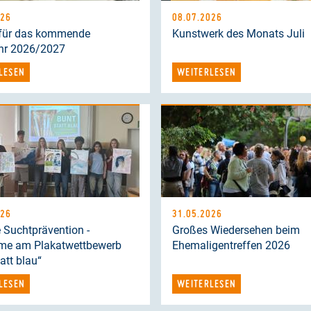
026
08.07.2026
 für das kommende
Kunstwerk des Monats Juli
hr 2026/2027
LESEN
WEITERLESEN
026
31.05.2026
e Suchtprävention -
Großes Wiedersehen beim
me am Plakatwettbewerb
Ehemaligentreffen 2026
att blau“
LESEN
WEITERLESEN