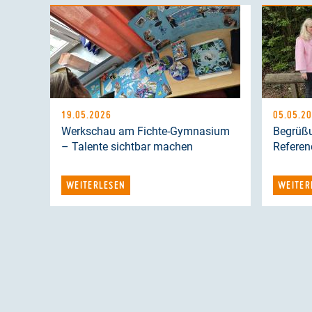
19.05.2026
05.05.2
Werkschau am Fichte-Gymnasium
Begrüß
– Talente sichtbar machen
Referen
WEITERLESEN
WEITER
SEITENNUMMERIERUNG