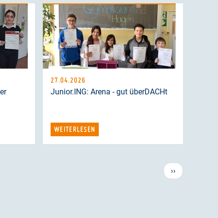
27.04.2026
er
Junior.ING: Arena - gut überDACHt
WEITERLESEN
Nächste
››
Seite