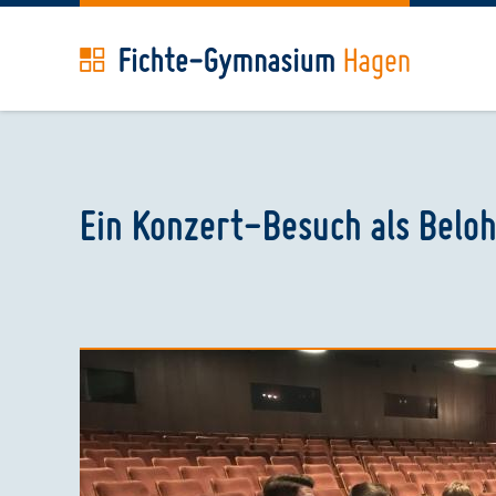
Main
secondary
navigation
links
Direkt
zum
Inhalt
Ein Konzert-Besuch als Belo