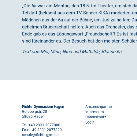
„Die 6a war am Montag, den 18.5. im Theater, um sich d
Tetzlaff (bekannt aus dem TV-Sender KIKA) moderiert u
Mädchen aus der 6a auf der Bühne, um Juri zu helfen: Da
geheimen Bruderschaft helfen. Auch das Orchester, das 
Ende gab es das Lösungswort „Freundschaft“! Es ist fast
sind füreinander da. Der Besuch hat den meisten Schüler
Text von Mia, Mina, Nina und Mathilda, Klasse 6a
Footer
Fichte-Gymnasium Hagen
Ansprechpartner
Goldbergstr. 20
Impressum
58095 Hagen
Datenschutz
menu
Login
Tel: +49 2331 2077800
Fax: +49 2331 2077820
schule@fichte-gym.de