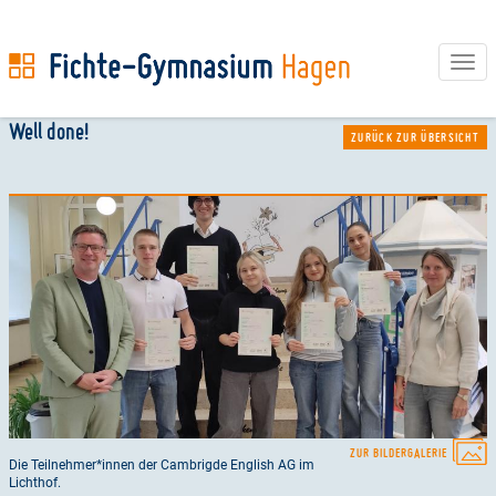
Tog
navi
Direkt
Well done!
ZURÜCK ZUR ÜBERSICHT
zum
Inhalt
ZUR BILDERGALERIE
Die Teilnehmer*innen der Cambrigde English AG im
Lichthof.