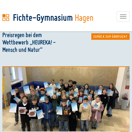
Tog
navi
Direkt
Preisregen bei dem
ZURÜCK ZUR ÜBERSICHT
zum
Wettbewerb „HEUREKA! -
Inhalt
Mensch und Natur“