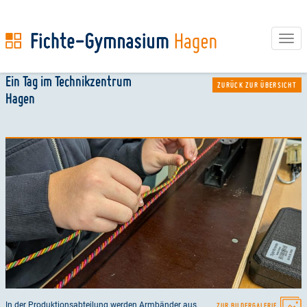
Tog
navi
Direkt
Ein Tag im Technikzentrum
ZURÜCK ZUR ÜBERSICHT
zum
Hagen
Inhalt
In der Produktionsabteilung werden Armbänder aus
ZUR BILDERGALERIE