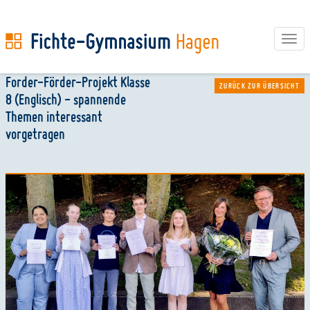
Tog
navi
Direkt
Forder-Förder-Projekt Klasse
ZURÜCK ZUR ÜBERSICHT
zum
8 (Englisch) - spannende
Inhalt
Themen interessant
vorgetragen